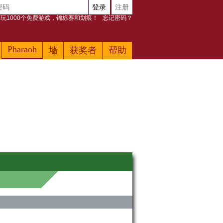
登录
注册
玩1000个免费游戏，锦标赛和划痕！
忘记密码？
Pharaoh
墙
获奖者
帮助