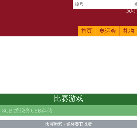
加入并
首页
奥运会
礼物
比赛游戏
-
8GB 缠绕套USB存储
比赛游戏
-
锦标赛获胜者