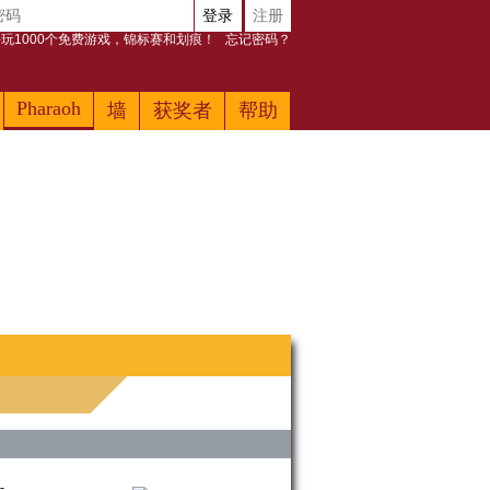
登录
注册
玩1000个免费游戏，锦标赛和划痕！
忘记密码？
Pharaoh
墙
获奖者
帮助
-