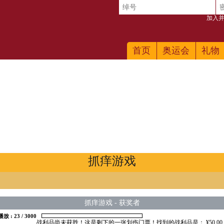
加入并
首页
奥运会
礼物
抓痒游戏
抓痒游戏
-
获奖者
播放 :
23
/
3000
战利品尚未获胜！这是剩下的一张划伤门票！找到的战利品是： ¥50.00 