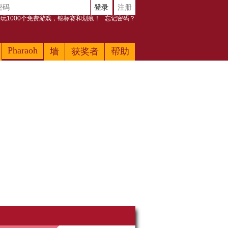
登录
注册
玩1000个免费游戏，锦标赛和划痕！
忘记密码？
Pharaoh
墙
获奖者
帮助