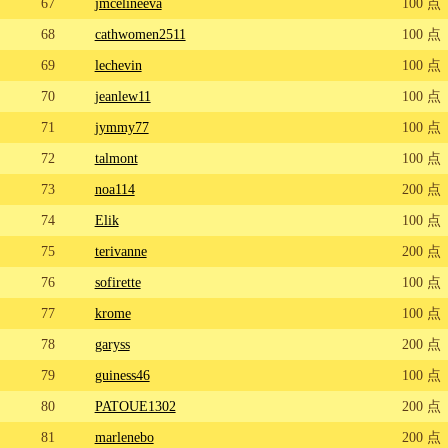
67
jmcelineeva
100 点
68
cathwomen2511
100 点
69
lechevin
100 点
70
jeanlew11
100 点
71
jymmy77
100 点
72
talmont
100 点
73
noa114
200 点
74
Elik
100 点
75
terivanne
200 点
76
sofirette
100 点
77
krome
100 点
78
garyss
200 点
79
guiness46
100 点
80
PATOUE1302
200 点
81
marlenebo
200 点