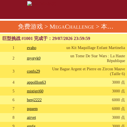
免费游戏
>
MegaChallenge
>
本周的超级挑战
巨型挑战 #1001 完成于：
29/07/2026 23:59:59
1
evaho
un Kit Maquillage Enfant Martinelia
un Tome De Star Wars : La Haute
2
mystyk0
République
Une Bague Argent et Pierre en Zircon Mauve
3
confo29
(Taille 6)
4
appolllon63
3000 点
5
mistigri60
3000 点
6
benj2222
6000 点
7
pquem
6000 点
8
airvet
3000 点
9
gmfg
3000 点