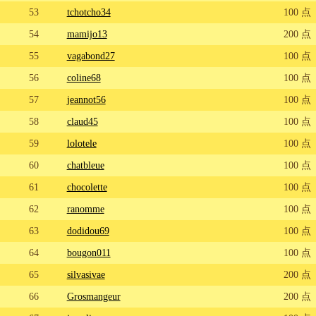
53
tchotcho34
100 点
54
mamijo13
200 点
55
vagabond27
100 点
56
coline68
100 点
57
jeannot56
100 点
58
claud45
100 点
59
lolotele
100 点
60
chatbleue
100 点
61
chocolette
100 点
62
ranomme
100 点
63
dodidou69
100 点
64
bougon011
100 点
65
silvasivae
200 点
66
Grosmangeur
200 点