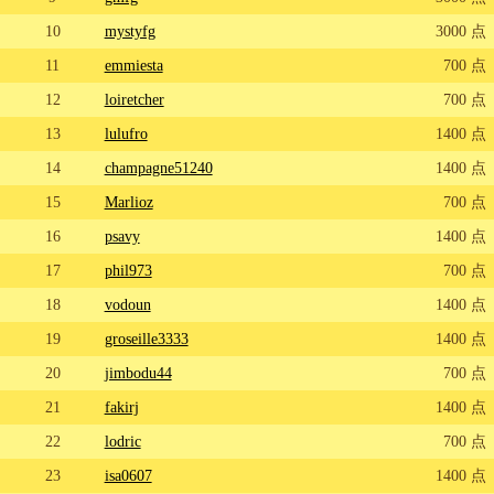
10
mystyfg
3000 点
11
emmiesta
700 点
12
loiretcher
700 点
13
lulufro
1400 点
14
champagne51240
1400 点
15
Marlioz
700 点
16
psavy
1400 点
17
phil973
700 点
18
vodoun
1400 点
19
groseille3333
1400 点
20
jimbodu44
700 点
21
fakirj
1400 点
22
lodric
700 点
23
isa0607
1400 点