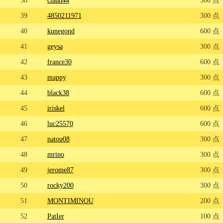
38
claud44
300 点
39
4850211971
300 点
40
kunegond
600 点
41
geysa
300 点
42
france30
600 点
43
mappy
300 点
44
black38
600 点
45
iriskel
600 点
46
luc25570
600 点
47
natou08
300 点
48
mrino
300 点
49
jerome87
300 点
50
rocky200
300 点
51
MONTIMINOU
200 点
52
PatIer
100 点