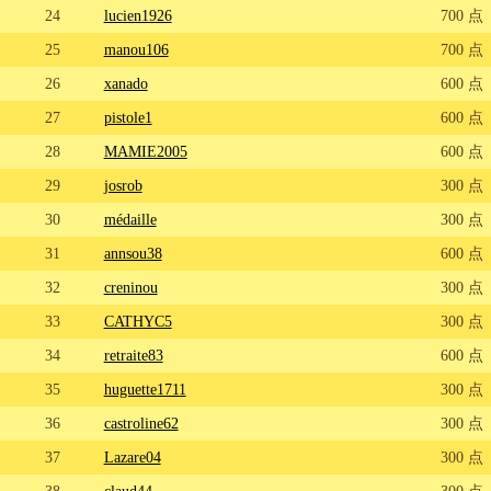
24
lucien1926
700 点
25
manou106
700 点
26
xanado
600 点
27
pistole1
600 点
28
MAMIE2005
600 点
29
josrob
300 点
30
médaille
300 点
31
annsou38
600 点
32
creninou
300 点
33
CATHYC5
300 点
34
retraite83
600 点
35
huguette1711
300 点
36
castroline62
300 点
37
Lazare04
300 点