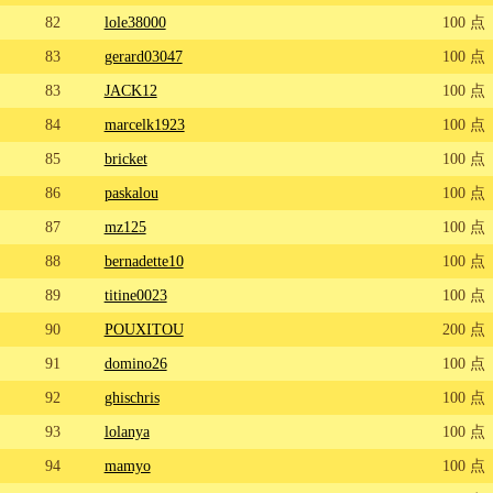
82
lole38000
100 点
83
gerard03047
100 点
83
JACK12
100 点
84
marcelk1923
100 点
85
bricket
100 点
86
paskalou
100 点
87
mz125
100 点
88
bernadette10
100 点
89
titine0023
100 点
90
POUXITOU
200 点
91
domino26
100 点
92
ghischris
100 点
93
lolanya
100 点
94
mamyo
100 点