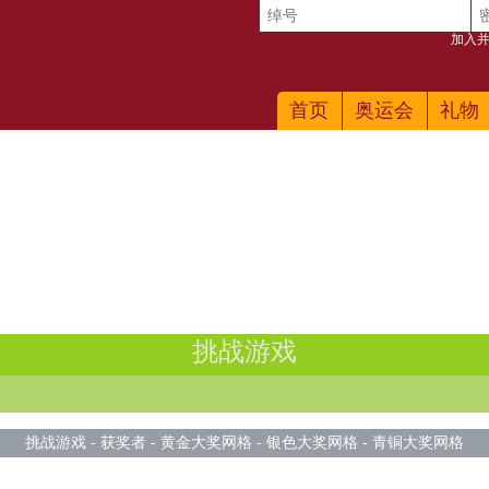
加入并
首页
奥运会
礼物
挑战游戏
挑战游戏
-
获奖者
-
黄金大奖网格
-
银色大奖网格
-
青铜大奖网格