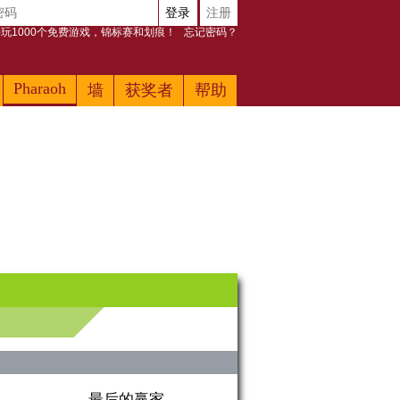
登录
注册
玩1000个免费游戏，锦标赛和划痕！
忘记密码？
Pharaoh
墙
获奖者
帮助
最后的赢家