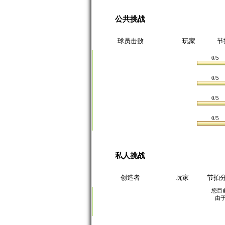
公共挑战
球员击败
玩家
节
0/5
0/5
0/5
0/5
私人挑战
创造者
玩家
节拍
您目
由