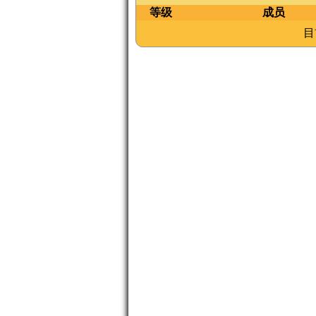
等级
成员
目