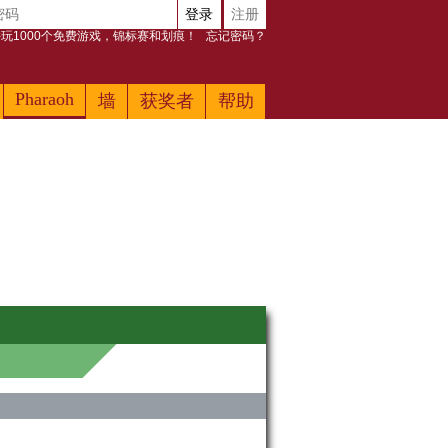
登录
注册
玩1000个免费游戏，锦标赛和划痕！
忘记密码？
Pharaoh
墙
获奖者
帮助