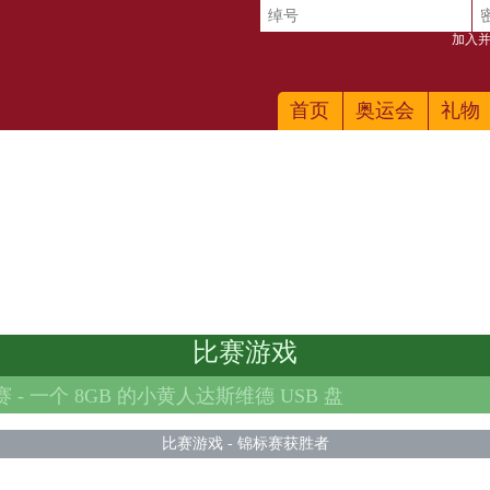
加入并
首页
奥运会
礼物
比赛游戏
 -
一个 8GB 的小黄人达斯维德 USB 盘
比赛游戏
-
锦标赛获胜者