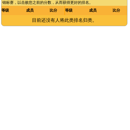
锦标赛，以击败您之前的分数，从而获得更好的排名。
等级
成员
比分
等级
成员
比分
目前还没有人将此类排名归类。