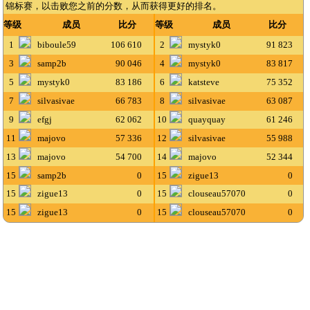
锦标赛，以击败您之前的分数，从而获得更好的排名。
等级
成员
比分
等级
成员
比分
1
biboule59
106 610
2
mystyk0
91 823
3
samp2b
90 046
4
mystyk0
83 817
5
mystyk0
83 186
6
katsteve
75 352
7
silvasivae
66 783
8
silvasivae
63 087
9
efgj
62 062
10
quayquay
61 246
11
majovo
57 336
12
silvasivae
55 988
13
majovo
54 700
14
majovo
52 344
15
samp2b
0
15
zigue13
0
15
zigue13
0
15
clouseau57070
0
15
zigue13
0
15
clouseau57070
0