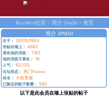
MadWin社区 > 简介 Jpm50 > 首页
简介 JPM50
26/05/1950
生于：
4862
张贴在墙上：
1183
喜欢他的消息：
16
他的消息不喜欢：
62,13%
人气：
热门Posteur
论坛状态：
大哈里发
排名：
560
已验证的帖子数量：
以下是此会员在墙上张贴的帖子