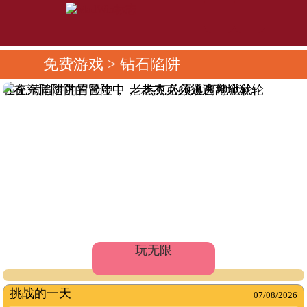
免费游戏
> 钻石陷阱
在充满陷阱的冒险中， 老杰克必须逃离地狱轮
玩无限
挑战的一天
07/08/2026