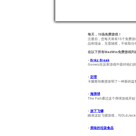
每天，15场免费游戏！
注册后，您每天将有15个免费
品和现金，无需抽奖，不收取任
在以下所有MadWin免费游戏列
-
Brikz Break
Goowiz在反射游戏中面对他们
-
定理
卡滕斯坦教授发明了一种新的益
-
海弹球
The Fish通过这个弹球游戏
-
放下飞镖
瞄准这款飞镖游戏，与OLdJac
-
美味的垃圾食品