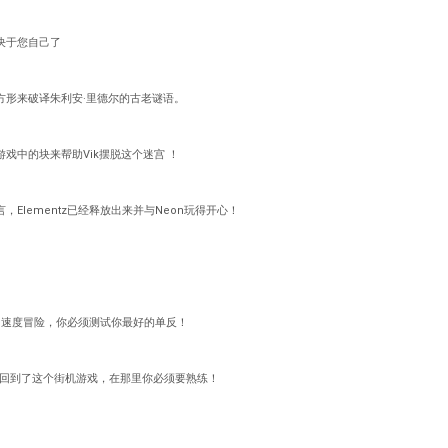
决于您自己了
方形来破译朱利安·里德尔的古老谜语。
戏中的块来帮助Vik摆脱这个迷宫 ！
Elementz已经释放出来并与Neon玩得开心！
射和速度冒险，你必须测试你最好的单反！
）又回到了这个街机游戏，在那里你必须要熟练！