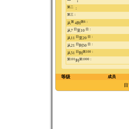
：
第二
：
第三：
第
第6：
从
4到
日
日：
从7
至10
日
日：
从11
至20
日
日：
从21
到50
日
第100：
从51
到
第101
第1000：
到
等级
成员
目