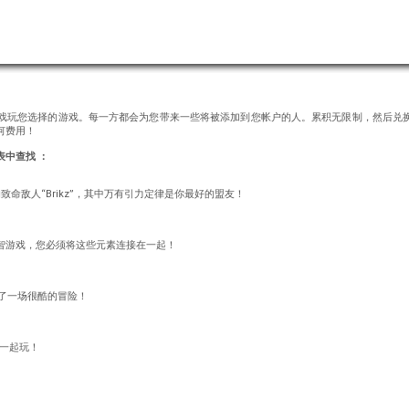
游戏玩您选择的游戏。每一方都会为您带来一些将被添加到您帐户的人。累积无限制，然后兑
何费用！
表中查找 ：
的致命敌人“Brikz”，其中万有引力定律是你最好的盟友！
智游戏，您必须将这些元素连接在一起！
开始了一场很酷的冒险！
k一起玩！