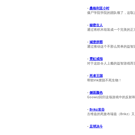
-
桑格利亚小时
僵尸学院学院的团队饿了，这取
-
秘密古人
通过将积木组装成一个完美的正
-
城堡拼图
通过推动这个不那么简单的益智游
-
霓虹戒指
对于这款令人上瘾的益智游戏而言，
-
死者王国
帮助Vik摆脱不死生物！
-
侧面颜色
Goowiz回归这场游戏中的反
-
Brikz攻击
古维兹的死敌布瑞兹（Brikz
-
足球决斗